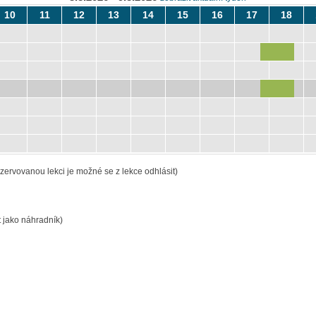
10
11
12
13
14
15
16
17
18
zervovanou lekci je možné se z lekce odhlásit)
 jako náhradník)