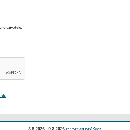
né uživatele.
e
zde
.
3.8.2026 - 9.8.2026
zobrazit aktuální týden