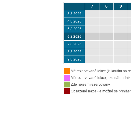
7
8
9
3.8.2026
4.8.2026
5.8.2026
6.8.2026
7.8.2026
8.8.2026
9.8.2026
Mé rezervované lekce (kliknutím na re
Mé rezervované lekce jako náhradník
Zde nejsem rezervovaný
Obsazené lekce (je možné se přihlásit