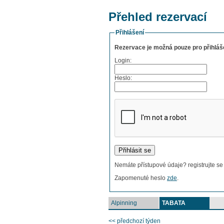
Přehled rezervací
Přihlášení
Rezervace je možná pouze pro přihláše
Login:
Heslo:
Nemáte přístupové údaje? registrujte s
Zapomenuté heslo
zde
.
Alpinning
TABATA
<< předchozí týden