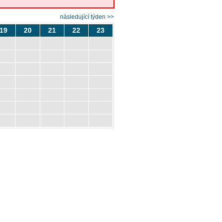
následující týden >>
19
20
21
22
23