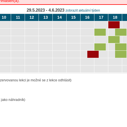
řihlášen(a).
29.5.2023 - 4.6.2023
zobrazit aktuální týden
10
11
12
13
14
15
16
17
18
zervovanou lekci je možné se z lekce odhlásit)
 jako náhradník)