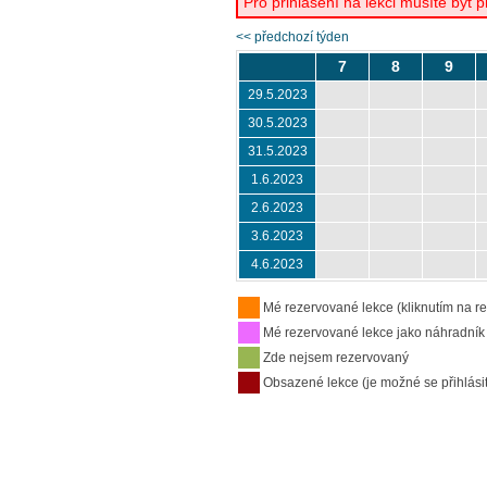
Pro přihlášení na lekci musíte být p
<< předchozí týden
7
8
9
29.5.2023
30.5.2023
31.5.2023
1.6.2023
2.6.2023
3.6.2023
4.6.2023
Mé rezervované lekce (kliknutím na re
Mé rezervované lekce jako náhradník
Zde nejsem rezervovaný
Obsazené lekce (je možné se přihlásit