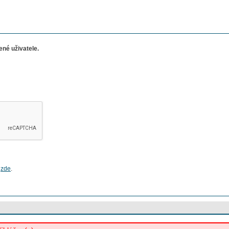
né uživatele.
e
zde
.