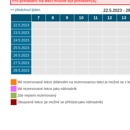
Pro přihlášení na lekci musíte být přihlášen(a).
<< předchozí týden
22.5.2023 - 2
7
8
9
10
11
12
13
22.5.2023
23.5.2023
24.5.2023
25.5.2023
26.5.2023
27.5.2023
28.5.2023
Mé rezervované lekce (kliknutím na rezervovanou lekci je možné se z le
Mé rezervované lekce jako náhradník
Zde nejsem rezervovaný
Obsazené lekce (je možné se přihlásit jako náhradník)